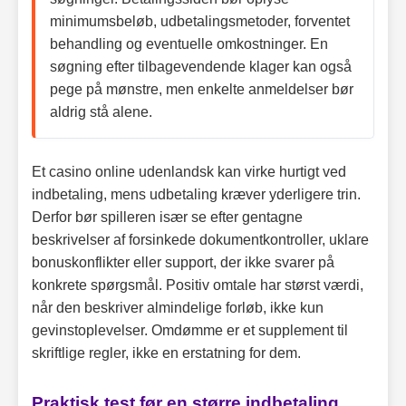
minimumsbeløb, udbetalingsmetoder, forventet
behandling og eventuelle omkostninger. En
søgning efter tilbagevendende klager kan også
pege på mønstre, men enkelte anmeldelser bør
aldrig stå alene.
Et casino online udenlandsk kan virke hurtigt ved
indbetaling, mens udbetaling kræver yderligere trin.
Derfor bør spilleren især se efter gentagne
beskrivelser af forsinkede dokumentkontroller, uklare
bonuskonflikter eller support, der ikke svarer på
konkrete spørgsmål. Positiv omtale har størst værdi,
når den beskriver almindelige forløb, ikke kun
gevinstoplevelser. Omdømme er et supplement til
skriftlige regler, ikke en erstatning for dem.
Praktisk test før en større indbetaling