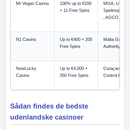
Mr Vegas Casino
100% up to €200
MGA, UKGC,
+ 11 Free Spins
Spelinspektio
, AGCO
N1 Casino
Up to €400 + 200
Malta Gaming
Free Spins
Authority
NewLucky
Up to €4,000 +
Curaçao Gam
Casino
350 Free Spins
Control Board
Sådan findes de bedste
udenlandske casinoer