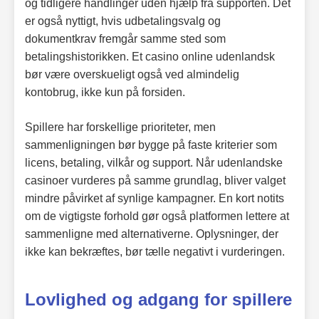
og tidligere handlinger uden hjælp fra supporten. Det
er også nyttigt, hvis udbetalingsvalg og
dokumentkrav fremgår samme sted som
betalingshistorikken. Et casino online udenlandsk
bør være overskueligt også ved almindelig
kontobrug, ikke kun på forsiden.
Spillere har forskellige prioriteter, men
sammenligningen bør bygge på faste kriterier som
licens, betaling, vilkår og support. Når udenlandske
casinoer vurderes på samme grundlag, bliver valget
mindre påvirket af synlige kampagner. En kort notits
om de vigtigste forhold gør også platformen lettere at
sammenligne med alternativerne. Oplysninger, der
ikke kan bekræftes, bør tælle negativt i vurderingen.
Lovlighed og adgang for spillere