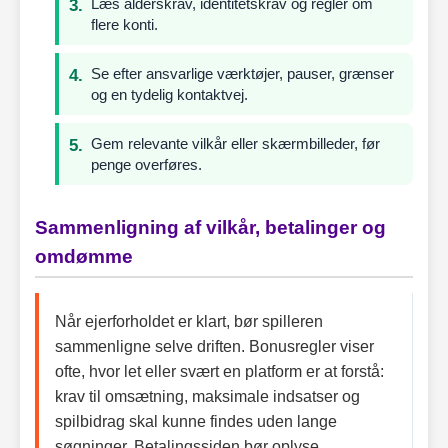
Læs alderskrav, identitetskrav og regler om
flere konti.
Se efter ansvarlige værktøjer, pauser, grænser
og en tydelig kontaktvej.
Gem relevante vilkår eller skærmbilleder, før
penge overføres.
Sammenligning af vilkår, betalinger og
omdømme
Når ejerforholdet er klart, bør spilleren
sammenligne selve driften. Bonusregler viser
ofte, hvor let eller svært en platform er at forstå:
krav til omsætning, maksimale indsatser og
spilbidrag skal kunne findes uden lange
søgninger. Betalingssiden bør oplyse