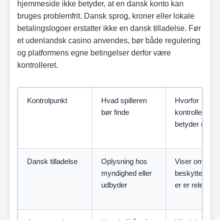
hjemmeside ikke betyder, at en dansk konto kan
bruges problemfrit. Dansk sprog, kroner eller lokale
betalingslogoer erstatter ikke en dansk tilladelse. Før
et udenlandsk casino anvendes, bør både regulering
og platformens egne betingelser derfor være
kontrolleret.
Kontrolpunkt
Hvad spilleren
Hvorfor
bør finde
kontrollen
betyder noget
Dansk tilladelse
Oplysning hos
Viser om dan
myndighed eller
beskyttelsesr
udbyder
er er relevante