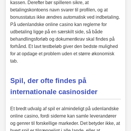
kassen. Derefter bør spilleren sikre, at
betalingskontoens navn svarer til profilen, og at
bonusstatus ikke ændres automatisk ved indbetaling.
På udenlandske online casino kan reglerne for
udbetaling ligge på en særskilt side, så både
behandlingsforløb og dokumentkrav skal findes på
forhånd. Et lavt testbeløb giver den bedste mulighed
for at opdage et problem uden et større økonomisk
tab.
Spil, der ofte findes på
internationale casinosider
Et bredt udvalg af spil er almindeligt på udenlandske
online casino, fordi siderne kan samle leverandører
og genrer til forskellige markeder. Det betyder ikke, at
hvert spil er tilgængeligt i alle lande, eller at