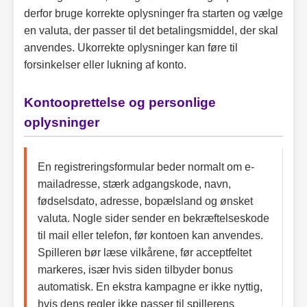
derfor bruge korrekte oplysninger fra starten og vælge
en valuta, der passer til det betalingsmiddel, der skal
anvendes. Ukorrekte oplysninger kan føre til
forsinkelser eller lukning af konto.
Kontooprettelse og personlige
oplysninger
En registreringsformular beder normalt om e-
mailadresse, stærk adgangskode, navn,
fødselsdato, adresse, bopælsland og ønsket
valuta. Nogle sider sender en bekræftelseskode
til mail eller telefon, før kontoen kan anvendes.
Spilleren bør læse vilkårene, før acceptfeltet
markeres, især hvis siden tilbyder bonus
automatisk. En ekstra kampagne er ikke nyttig,
hvis dens regler ikke passer til spillerens