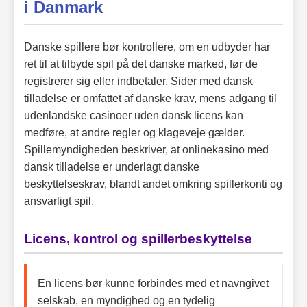
i Danmark
Danske spillere bør kontrollere, om en udbyder har
ret til at tilbyde spil på det danske marked, før de
registrerer sig eller indbetaler. Sider med dansk
tilladelse er omfattet af danske krav, mens adgang til
udenlandske casinoer uden dansk licens kan
medføre, at andre regler og klageveje gælder.
Spillemyndigheden beskriver, at onlinekasino med
dansk tilladelse er underlagt danske
beskyttelseskrav, blandt andet omkring spillerkonti og
ansvarligt spil.
Licens, kontrol og spillerbeskyttelse
En licens bør kunne forbindes med et navngivet
selskab, en myndighed og en tydelig